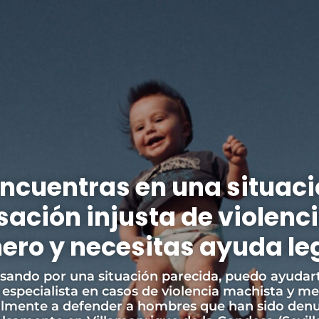
encuentras en una situaci
ación injusta de violenc
ero y necesitas ayuda le
asando por una situación parecida, puedo ayudar
 especialista en casos de violencia machista y m
almente a defender a hombres que han sido den