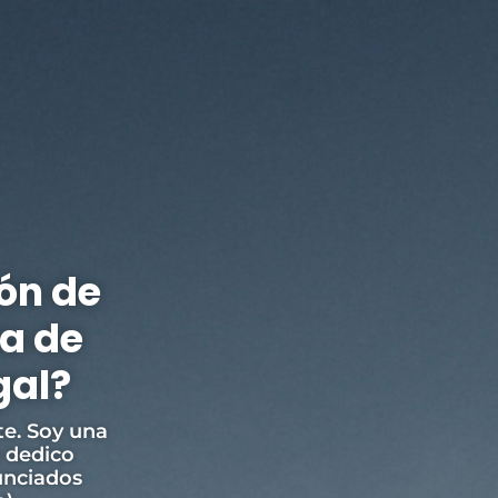
ón de
ia de
gal?
te. Soy una
e dedico
unciados