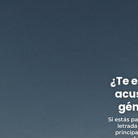
¿Te 
acus
gén
Si estás p
letrada
princip