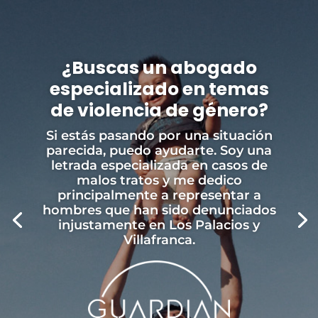
¿Buscas un abogado
especializado en temas
de violencia de género?
Si estás pasando por una situación
parecida, puedo ayudarte. Soy una
letrada especializada en casos de
malos tratos y me dedico
principalmente a representar a
hombres que han sido denunciados
injustamente en Los Palacios y
Villafranca.