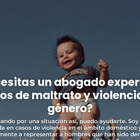
esitas un abogado exper
sta especializada en cas
os de maltrato y violenci
ncias injustificadas de 
género?
ratos en Redueña (Madri
sando por una situación así, puedo ayudarte. Soy
da en casos de violencia en el ámbito doméstico
a de género es un problema grave que afecta a 
lmente a representar a hombres que han sido de