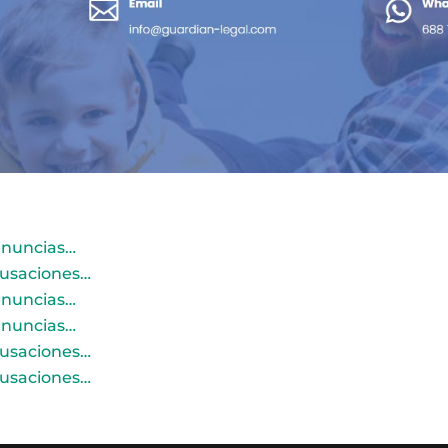
enuncias…
cusaciones…
enuncias…
enuncias…
cusaciones…
cusaciones…