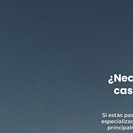
¿Nec
Juri
cas
denu
t
Si estás pa
especializa
La violenci
principa