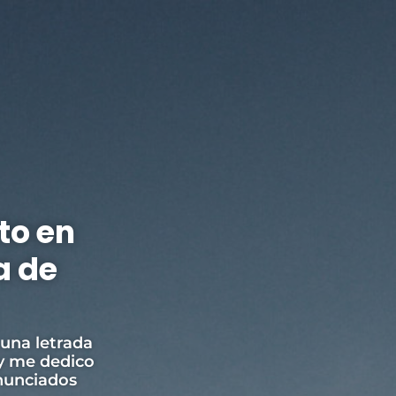
to en
os de
a de
malos
d)
 una letrada
 y me dedico
ambos sexos.
nunciados