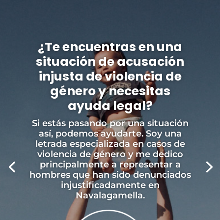
¿Te encuentras en una
situación de acusación
injusta de violencia de
género y necesitas
ayuda legal?
Si estás pasando por una situación
así, podemos ayudarte. Soy una
letrada especializada en casos de
violencia de género y me dedico
principalmente a representar a
hombres que han sido denunciados
injustificadamente en
Navalagamella.