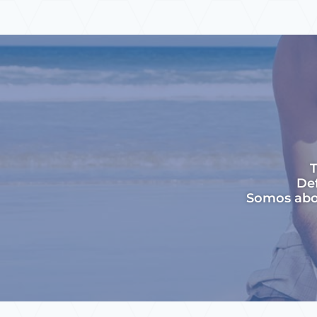
T
Def
Somos abog