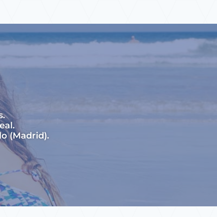
s.
eal.
o (Madrid).