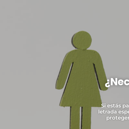
¿Nec
Si estás p
letrada esp
proteger