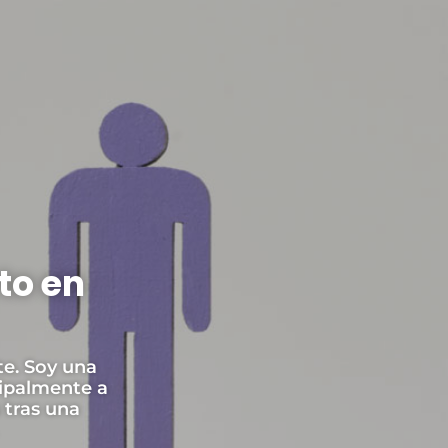
to en
te. Soy una
cipalmente a
 tras una