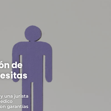
ón de
esitas
y una jurista
dedico
on garantías