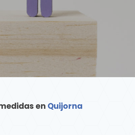
 medidas en
Quijorna