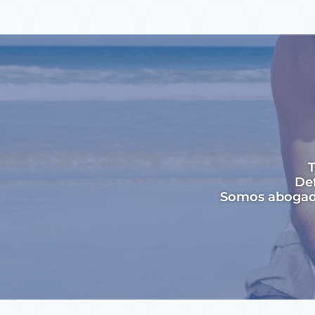
T
Def
Somos abogados