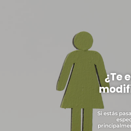
¿Te 
modif
Si estás pas
espec
principalme