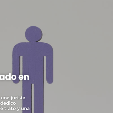
zado en
 una jurista
 dedico
e trato y una