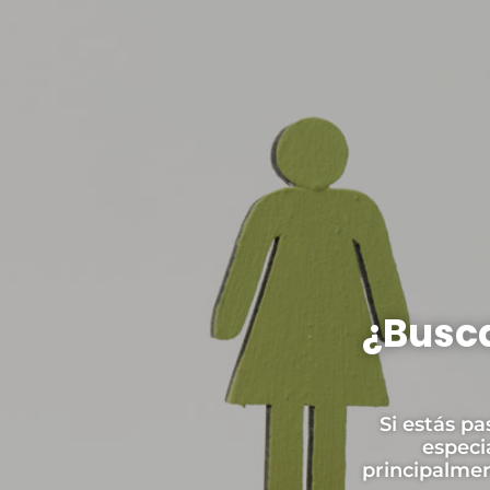
¿Busca
Si estás pa
especi
principalmen