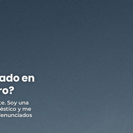
zado en
ro?
te. Soy una
méstico y me
denunciados
.