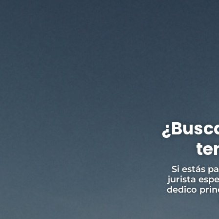
¿Busca
te
Si estás p
jurista esp
dedico pri