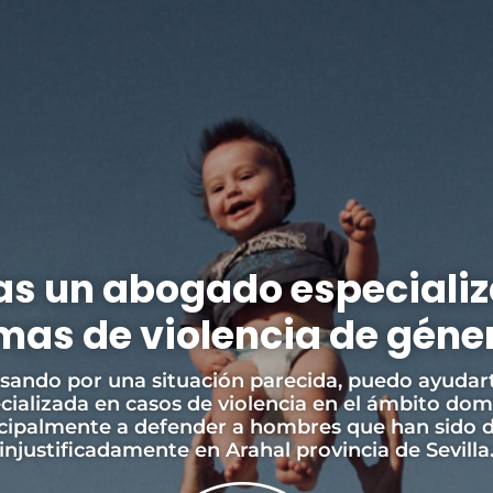
s un abogado especiali
mas de violencia de géne
asando por una situación parecida, puedo ayudar
ecializada en casos de violencia en el ámbito do
ncipalmente a defender a hombres que han sido 
injustificadamente en Arahal provincia de Sevilla