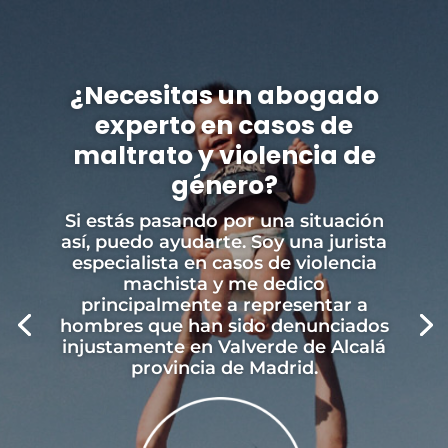
¿Necesitas un abogado
experto en casos de
maltrato y violencia de
género?
Si estás pasando por una situación
así, puedo ayudarte. Soy una jurista
especialista en casos de violencia
machista y me dedico
principalmente a representar a
hombres que han sido denunciados
injustamente en Valverde de Alcalá
provincia de Madrid.