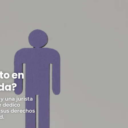
to en
ida?
y una jurista
e dedico
 sus derechos
d.