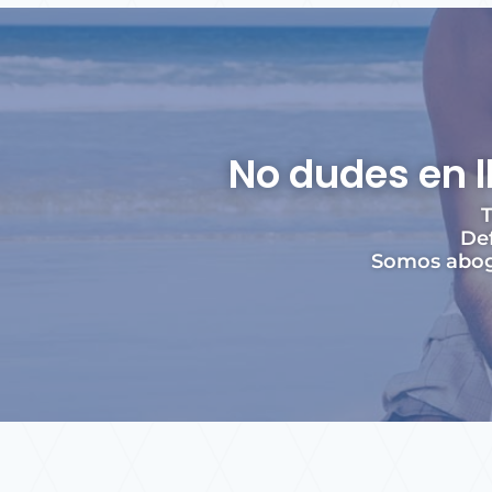
No dudes en 
T
Def
Somos aboga