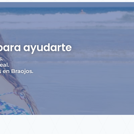
para ayudarte
s.
eal.
 en Braojos.