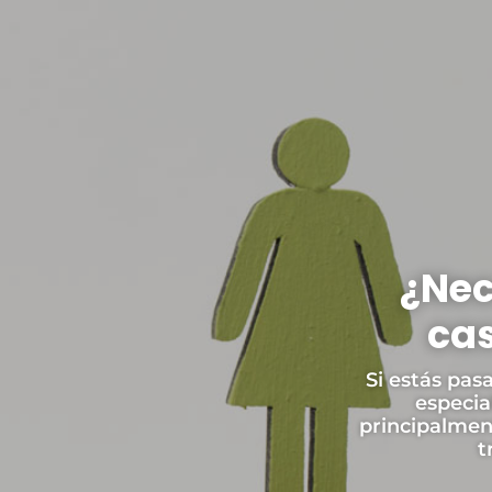
¿Nec
cas
Si estás pas
especia
principalmen
t