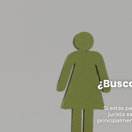
¿Busca
Si estás p
jurista 
principalmen