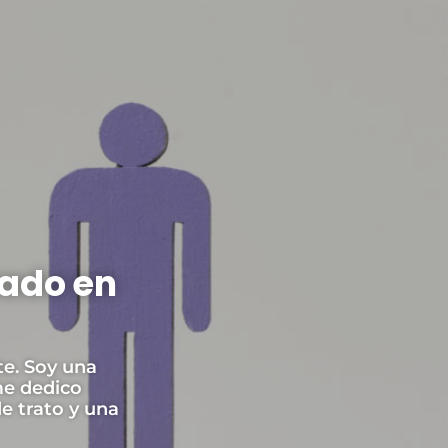
zado en
te. Soy una
me dedico
e trato y una