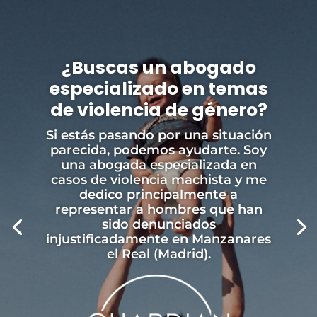
¿Buscas un abogado
especializado en temas
de violencia de género?
Si estás pasando por una situación
parecida, podemos ayudarte. Soy
una abogada especializada en
casos de violencia machista y me
dedico principalmente a
representar a hombres que han
sido denunciados
injustificadamente en Manzanares
el Real (Madrid).