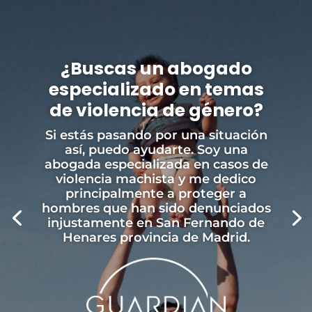
¿Buscas un abogado
especializado en temas
de violencia de género?
Si estás pasando por una situación
así, puedo ayudarte. Soy una
abogada especializada en casos de
violencia machista y me dedico
principalmente a proteger a
hombres que han sido denunciados
injustamente en San Fernando de
Henares provincia de Madrid.