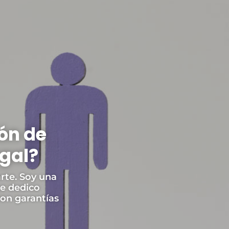
ón de
egal?
rte. Soy una
me dedico
on garantías