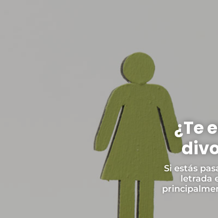
¿Te 
divo
Si estás pa
letrada 
principalme