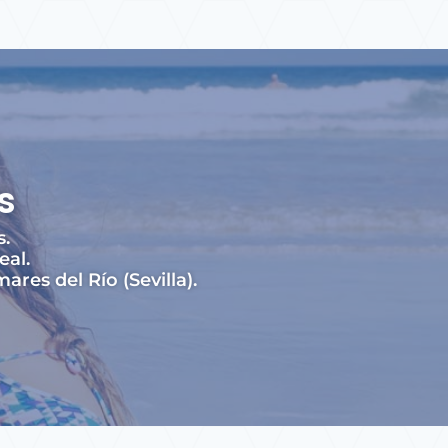
s
s.
eal.
es del Río (Sevilla).