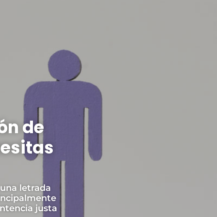
ón de
esitas
 una letrada
rincipalmente
ntencia justa