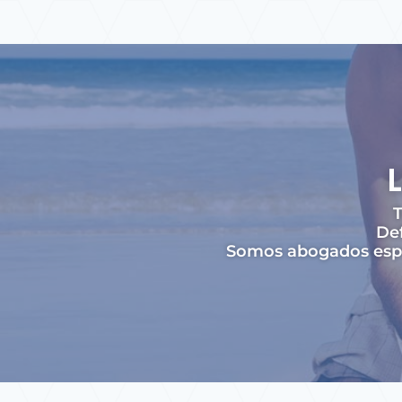
T
Def
Somos abogados espec