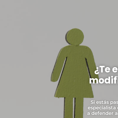
¿Te 
modif
Si estás pa
especialista
a defender a