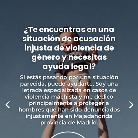
¿Te encuentras en una
situación de acusación
injusta de violencia de
género y necesitas
ayuda legal?
Si estás pasando por una situación
parecida, puedo ayudarte. Soy una
letrada especializada en casos de
violencia machista y me dedico
principalmente a proteger a
hombres que han sido denunciados
injustamente en Majadahonda
provincia de Madrid.