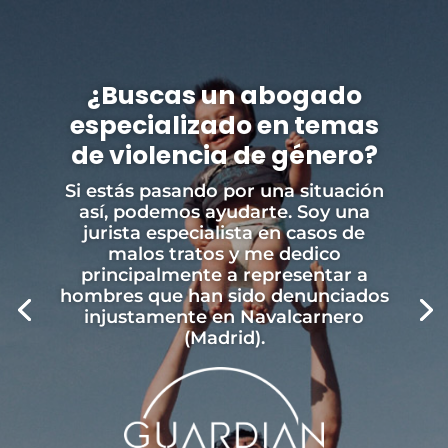
¿Buscas un abogado
especializado en temas
de violencia de género?
Si estás pasando por una situación
así, podemos ayudarte. Soy una
jurista especialista en casos de
malos tratos y me dedico
principalmente a representar a
hombres que han sido denunciados
injustamente en Navalcarnero
(Madrid).