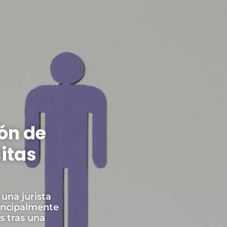
ón de
itas
 una jurista
rincipalmente
s tras una