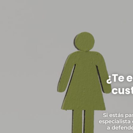
¿Te 
cus
Si estás pa
especialista
a defende