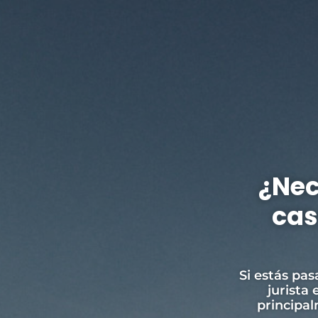
¿Nec
cas
Si estás pa
jurista
principa