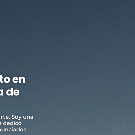
to en
a de
rte. Soy una
e dedico
nunciados