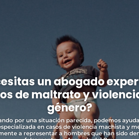
esitas un abogado exper
os de maltrato y violenci
género?
sando por una situación parecida, podemos ayuda
 especializada en casos de violencia machista y m
lmente a representar a hombres que han sido de