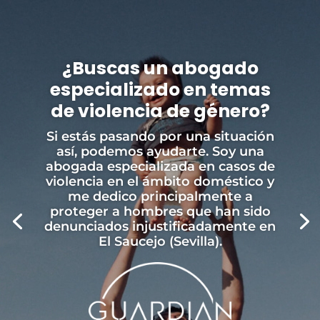
¿Buscas un abogado
especializado en temas
de violencia de género?
Si estás pasando por una situación
así, podemos ayudarte. Soy una
abogada especializada en casos de
violencia en el ámbito doméstico y
me dedico principalmente a
proteger a hombres que han sido
denunciados injustificadamente en
El Saucejo (Sevilla).