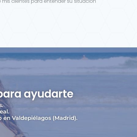
 mis clientes para entender su situación
para ayudarte
s.
eal.
o en Valdepiélagos (Madrid).