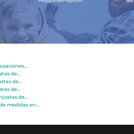
cusaciones…
ustas de…
ustas de…
ustas de…
njustas de…
 de medidas en…