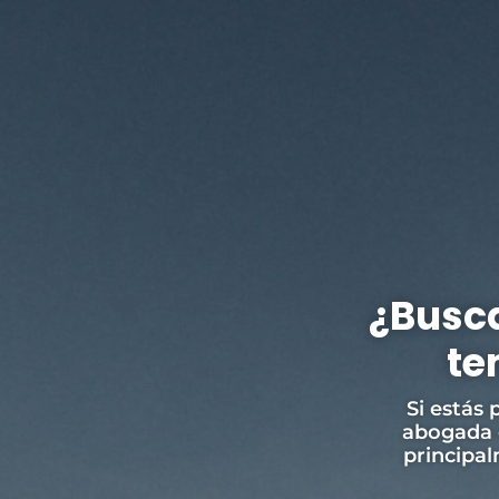
¿Busca
te
Si estás
abogada e
principa