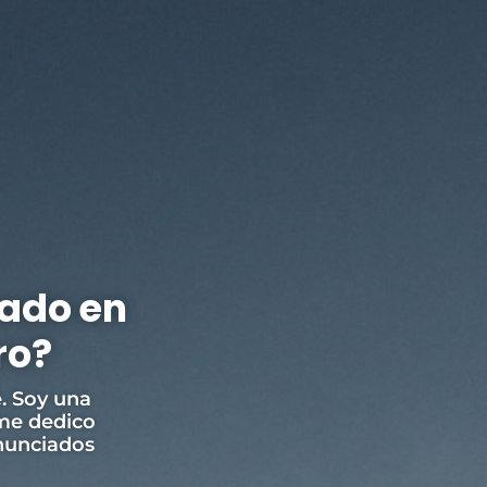
zado en
ro?
. Soy una
 me dedico
nunciados