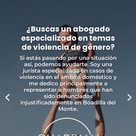
¿Buscas un abogado
especializado en temas
de violencia de género?
Si estás pasando por una situación
así, podemos ayudarte. Soy una
jurista especializada en casos de
violencia en el ámbito doméstico y
me dedico principalmente a
representar a hombres que han
sido denunciados
injustificadamente en Boadilla del
Monte.