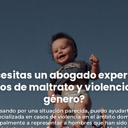
esitas un abogado exper
os de maltrato y violenci
género?
asando por una situación parecida, puedo ayudar
ecializada en casos de violencia en el ámbito do
ipalmente a representar a hombres que han sid