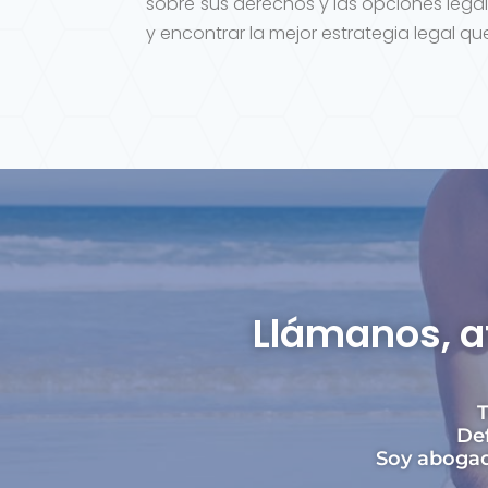
sobre sus derechos y las opciones legal
y encontrar la mejor estrategia legal q
Llámanos, a
T
Def
Soy abogada