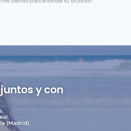
 mis clientes para entender su situación
juntos y con
s.
eal.
la (Madrid).