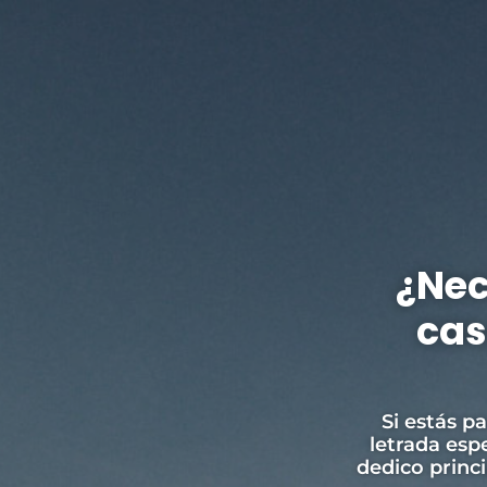
¿Nec
cas
Si estás p
letrada esp
dedico princ