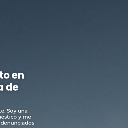
to en
a de
te. Soy una
méstico y me
o denunciados