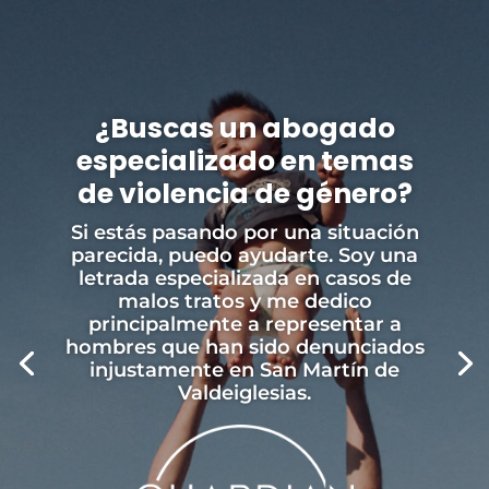
¿Buscas un abogado
especializado en temas
de violencia de género?
Si estás pasando por una situación
parecida, puedo ayudarte. Soy una
letrada especializada en casos de
malos tratos y me dedico
principalmente a representar a
hombres que han sido denunciados
injustamente en San Martín de
Valdeiglesias.