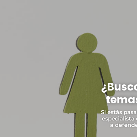
¿Busca
temas
Si estás pas
especialista
a defende