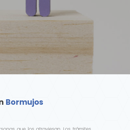
en
Bormujos
sonas que los atraviesan. Los trámites