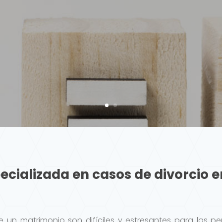
pecializada en casos de divorcio 
 un matrimonio son difíciles y estresantes para las per