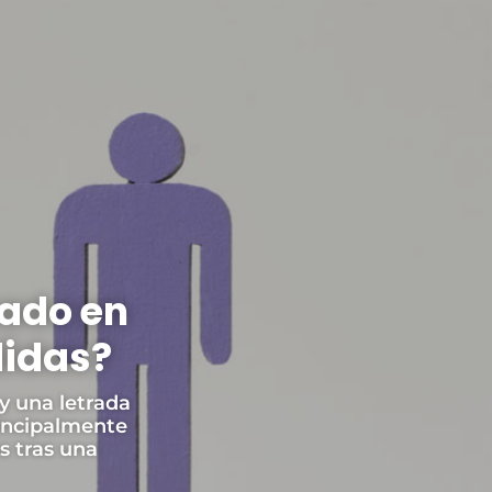
zado en
didas?
y una letrada
rincipalmente
s tras una