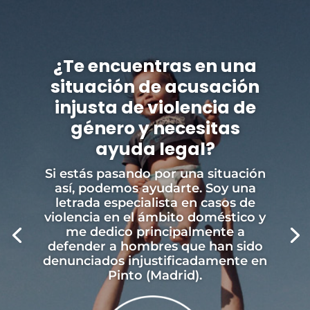
¿Te encuentras en una
situación de acusación
injusta de violencia de
género y necesitas
ayuda legal?
Si estás pasando por una situación
así, podemos ayudarte. Soy una
letrada especialista en casos de
violencia en el ámbito doméstico y
me dedico principalmente a
defender a hombres que han sido
denunciados injustificadamente en
Pinto (Madrid).